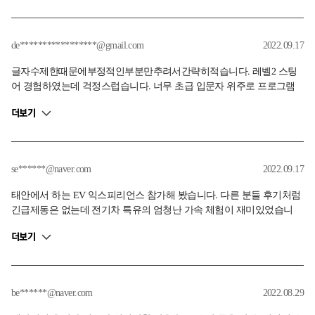
레이킹의 의미도 깨닫고 어떤 장점이 있는지 느낄 수 있는데 레벨2는
단순 입문, 레벨3는 심화 기술이라 갭이 너무 큰 것 같습니다. n서킷 프
로그램은 체험형이라 모든 사람들이 거치고 갈 프로그램이 아니고요.
de*****************@gmail.com
2022.09.17
레벨2 내용을 레벨1로 내리고 레벨2 난이도 상향을 제안드립니다
글자수제한때문에부정적인부분만추려서간략히적습니다. 레벨2 스팅
어 경험하였는데 걱정스럽습니다. 너무 초급 입문자 위주로 프로그램
이 설계되어있고, 트랙 주행은 비중이 지나치게 낮고 속도도 매우 낮습
더보기
니다. 진짜 문제는 레벨2를 이수한 사람이 레벨3에 가도 실력이 똑같은
거란겁니다. 그럼 레벨3도 수준이 하향평준화됩니다. 레벨2에서 참가
자 검증을 해야 하는데 내용도 쉽고 이수도 쉽습니다. KARA 같은게 아
니라 아세토 랩타임으로 신청자격을 거르든지, 드리프트처럼 레벨2~3
se******@naver.com
2022.09.17
도 이수를 어렵게 하여 상위 프로그램 하향평준화를 막았으면 합니다.
태안에서 하는 EV 익스피리언스 참가해 봤습니다. 다른 분들 후기처럼
긴급제동은 없는데 전기차 특유의 엄청난 가속 체험이 재미있었습니
다. 전기차에서만 가능한 i-pedal을 남의차로 서킷에서 체험해 볼 수 있
더보기
는 유일한 방법이고 굉장히 흥미로운 주행법이 가능하게 만들어줍니
다. 전기차를 사볼지 말지 고민중이라면 한번 이 프로그램으로 체험해
보고 고민해 보세요!
be******@naver.com
2022.08.29