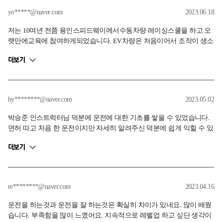
yo*****@naver.com
2023.06.18
저는 10여년 전쯤 용인스피드웨이에서수동차량 레이싱스쿨을 하고 오
랫만에교육에 참여하게되었습니다. EV차량은 처음이어서 조작이 생소
하였고 하여 좀 적응시간이 필요하였고 브레이크 반응이 늦은게 스스
더보기
로가 느껴졌습니다. 실상주행에서의 브레이크 반응및 답력에 많은 도
움이되는 교육이었습니다. 교육후 스티어링시 부분에 항상 신경쓰고
있으나 지난습관이어서 그런지 쉽게 바뀌질않네요. 더욱 연습하여 레
벨2에 도전할계획입니다. 무더운 날씨 교육에 수고하여 주신 모든 관계
by********@naver.com
2023.05.02
자분들 좋은교육에 감사합니다.
박승준 인스트럭터님 덕분에 운전에 대한 기초를 쌓을 수 있었습니다.
면허 따고 처음 한 운전이지만 자세히 알려주신 덕분에 쉽게 익힐 수 있
었던것 같습니다. 모두 여기에서 좋은 운전 습관을 기르시길 바랍니다.
더보기
감사합니다.
re********@naver.com
2023.04.16
운전을 하는것과 운전을 잘 하는것은 확실히 차이가 있네요. 많이 배웠
습니다. 부족함을 많이 느꼈어요. 지속적으로 레벨업 하고 싶단 생각이