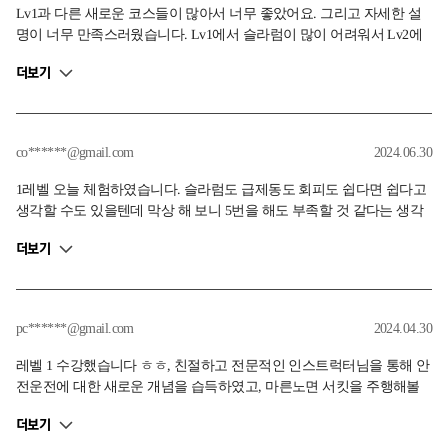
Lv1과 다른 새로운 코스들이 많아서 너무 좋았어요. 그리고 자세한 설
명이 너무 만족스러웠습니다. Lv1에서 슬라럼이 많이 어려워서 Lv2에
서도 많이 긴장도 하고 어려워했는데 박준호 인스트럭터님이 제가 어
더보기
려워하는 부분에서는 어떻게 해보면 된다라고 알려주며 자세하고 친절
하게 알려주셨습니다! 그리고 조금만 잘해도 칭찬을 대박 많이 해주셔
서 긴장도 점점 풀고 했던거 같아요! ㅎㅎ 참여하는 날 비가 계속 내렸
는데 박준호 인스트럭터님이 밖에서 계속 설명해주셔서 너무 고생하셨
co******@gmail.com
2024.06.30
답니다! 190분 너무 알차고 만족스러웠습니다!
1레벨 오늘 체험하였습니다. 슬라럼도 급제동도 회피도 쉽다면 쉽다고
생각할 수도 있을텐데 막상 해 보니 5번을 해도 부족할 것 같다는 생각
이 들었습니다. 완벽하게 하기 정말 어렵더군요.... 저는 다른 참가자들
더보기
봐도 잘 모르겠던데 김태희교관님 멀리서 운전자 자세까지 매의 눈으
로 보시면서 하나하나 체크해주시더군요 정말 운전의 도사셨습니다 2
시간 반 쯤 한 것 같은데 감질나서 또 하고 싶네요
pc******@gmail.com
2024.04.30
레벨 1 수강했습니다 ㅎㅎ, 친절하고 전문적인 인스트럭터님을 통해 안
전운전에 대한 새로운 개념을 습득하였고, 마른노면 서킷을 주행해볼
수 있어서 꿈같은 시간이었습니다. 아마 올해 가장 행복했던 순간이 H
더보기
MG 드라이빙 센터에 방문한 것이 아닐까 싶습니다. 다음에는 LV2부터