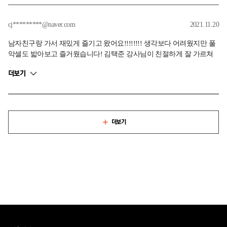
에 만점 받는 그 날 까지요ㅎㅎ 2022년에 뵙겠습니다!
cj*********@naver.com
2021.11.20
남자친구랑 가서 재밌게 즐기고 왔어요!!!!!!!! 생각보다 어려웠지만 풀
악셀도 밟아보고 즐거웠습니다! 김택준 강사님이 친절하게 잘 가르쳐
주셨고 신경써야 할 부분들도 세세히 잘 말씀해주셨어요 대왕만조쿠~~
더보기
~!
더보기