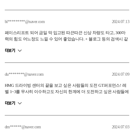
신경쓰다보니 정작 스킬이 필요한 구간에서 제때 스킬을 구현하지 못
한게 아쉬웠습니다. 재미있었고 운전면허가 있으신분들은 꼭 한번 체
험해보시기를 추천합니다.
bl*********@naver.com
2024.07.13
페이스리프트 되어 금일 막 입고된 따끈따끈 신상 차량도 타고, 300마
력의 힘도 어느정도 느낄 수 있어 좋았습니다. + 블로그 등의 검색시 같
은 조원들을 잘 만나야한다는 글을 많이 보았는데, 오늘 같은 조원분들
더보기
이 모두 나름의 실력들이 있으셔서 다목적 주행 코스에서의 수월한 진
행과 서킷에서 속도감을 잘 느낄 수 있었던 점도 좋았습니다. + 한 낮의
뜨거운 아스팔트 위에서 가만히 있어도 힘든데 한 명 한 명의 자세 및
시선처리와 슬라럼, 급제동, 긴급회피시 매 번 피드백 및 칭찬까지 수고
du********@naver.com
2024.07.09
를 많이 해주신 김태희 인스트럭터님께 감사드립니다
HMG 드라이빙 센터의 끝을 보고 싶은 사람들의 도전 GT퍼포먼스! 레
벨 1~3를 무사히 이수하고도 자신의 한계에 더 도전하고 싶은 사람들에
게 완벽한 프로그램이었습니다. 아침부터 저녁까지 단 2명만!! 밥 먹이
더보기
고 서킷만 돌린다니.. 더 성장하고 싶은 차쟁이에겐 꿈만 같은 시간이었
습니다! 만날 때마다 크게 성장시켜 주시는 정병민 인스트럭터님과 나
와 같은 차쟁이 분과의 우리만의 데이트는 행복을 넘어선 무언가였습
니다. 매번 프로그램 끝날 때 마다 '벌써 끝나?'하고 아쉬웠는데, 하루 종
dm******@naver.com
2024.07.03
일 서킷을 타도 그건 똑같네요! '벌써 끝났어??'