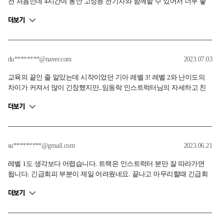
전 처음인데 4시간여 동안 고성능 전기차와 함께할 수 있어서 너무 좋
았습니다. 한국 전기차 성능에 놀라고 가네요. 그리고 인스트럭터님의
더보기
교육이 너무 좋았습니다. 한마디 한마디가 운전스킬향상에 큰 도움이
되는 디테일하고도 귀에 쏙쏙 들어오는 교육이였습니다. 감사합니다
du********@naver.com
2023.07.03
교육의 끝인 줄 알았는데 시작이었던 기아 레벨 3! 레벨 2와 난이도의
차이가 커져서 많이 긴장했지만..임동락 인스트럭터님의 자세하고 친
절한 설명 덕분에 많이 배웠고 더 많이 배우고 싶어졌습니다. '레벨 1, 2
더보기
는 즐거운 소풍 레벨 3부터는 다큐'라는 말이 있을 정도로 쉽지 않은 과
정에 585마력, 75kg.m 토크를 뿜어내는 EV6GT라는 짐승을 만나 많이
걱정했지만, 세밀하고 친절한 임동락 인스트럭터님의 설명 덕분에 계
속 나아지고 동경하는 인스트럭터분들에게 조금씩 가까워 지고 있다는
su*********@gmail.com
2023.06.21
그 느낌에 너무나도 많이 행복하게 배웠습니다.
레벨 1도 생각보다 어렵습니다. 트랙은 인스트럭터 분만 잘 따라가면
됩니다. 긴급회피 부분이 제일 어려웠네요. 끝나고 마무리할때 긴급회
피 시 차량 거동에 대한 팁을 전수해주셨는데 이 부분이 긴급회피 전에
더보기
나왔으면 좋을것 같네요. 한가지 팁을 드리자면 운전 실력 비슷한 분들
끼리 뭉쳐서 가는게 서킷 페이스 올리기에 좋습니다. 김동민 인스트럭
터님 덕분에 즐거운 시간 보내고 왔습니다.