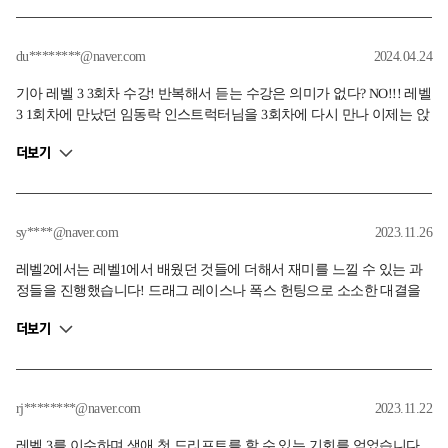
모든과정에 도전해 볼 생각입니다. 화이팅!!
du********@naver.com
2024.04.24
기아 레벨 3 3회차 수강! 반복해서 듣는 수강은 의미가 없다? NO!!! 레벨
3 1회차에 만났던 임동락 인스트럭터님을 3회차에 다시 만나 이제는 앉
기만 해도 친근하고 익숙해진 EV6 GT를 더 재밌고 맛있게 잘다룰 수
더보기
있게 배웠습니다. 처음 레벨 3 배울때는 많이 늘었음에도 어려웠지만,
이제는 어려운 부분보다 재밌는 부분이 더 많아진 차이를 느낄 수 있어
서 너무나도 행복했습니다. 언제나 친절하시고 최선을 다하시는 임동
락 인스트럭터님께 또 다시 감사드립니다. 제 한계를 뛰어넘은 제가 조
sy****@naver.com
2023.11.26
금 대단하게 느껴지는 행복한 순간이였습니다.
레벨2에서는 레벨1에서 배웠던 것들에 더해서 재미를 느낄 수 있는 과
정들을 진행했습니다! 드래그 레이스나 폭스 헌팅으로 소소한 대결을
하면서 지금까지 배워왔던 것을 복습하는게 인상적이고 그만큼 쏙쏙
더보기
들어왔습니다. 시간가는 줄 모르고 즐겼네요~ 곧 날씨도 굳어질텐데
눈, 비 오는 날 겪을 수도 있는 미끄럼 현상에서 카운터 스티어링을 어
찌 해야하는가에 대해 배웠던 것도 다행입니다. 작년엔 무서워서 눈오
면 대중교통을 탔었는데.. 올 겨울은 안전하게 보내겠네요~! 동생도 설
rj********@naver.com
2023.11.22
득해서 내년엔 남매끼리 가봅니다. 내년에 만나요~
레벨 3를 이수하며 생애 첫 드리프트를 할 수 있는 기회를 얻었습니다.