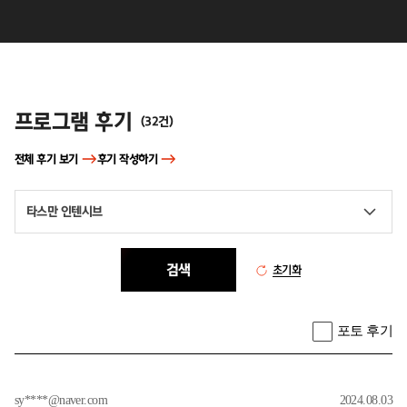
후기
프로그램 후기
(
32
건)
전체 후기 보기
후기 작성하기
타스만 인텐시브
검색
초기화
포토 후기
sy****@naver.com
2024.08.03