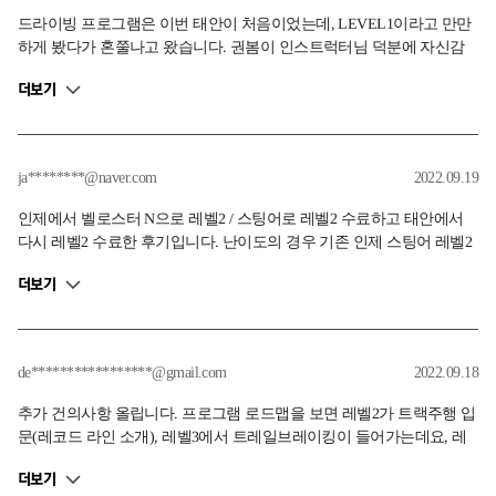
드라이빙 프로그램은 이번 태안이 처음이었는데, LEVEL1이라고 만만
하게 봤다가 혼쭐나고 왔습니다. 권봄이 인스트럭터님 덕분에 자신감
도 얻고 여러가지 배운것들도 많고 유익한 체험이었습니다. 서킷에서 E
더보기
V6 체험을 할 수 있었던 것도 매우 좋았습니다. 3시 10분부터 시작된 프
로그램이라 인스트럭터님이 많이 지치셨을텐데, 한순간도 루즈하지 않
게 하나하나 꼼꼼하게 체크해주셔서 매우 감사했습니다. LEVEL2, 3가
더욱 더 기대되네요.
ja********@naver.com
2022.09.19
인제에서 벨로스터 N으로 레벨2 / 스팅어로 레벨2 수료하고 태안에서
다시 레벨2 수료한 후기입니다. 난이도의 경우 기존 인제 스팅어 레벨2
수준과 비슷하게 느껴졌습니다. 다만 설비가 개선되어 더 좋은 환경에
더보기
서 교육받을 수 있게 됬다고 생각됩니다. 신설된 킥플레이트는 인제때
대비해서 오버스티어를 체험하는데 훨씬 좋았고 신설서킷의 경우 고저
차가 없어 아쉬움은 있지만 헤어핀과 시케인이 잘 조화되서 차량 거동
을 차근차근 알아가기에 좋다고 느껴졌습니다.
de*****************@gmail.com
2022.09.18
추가 건의사항 올립니다. 프로그램 로드맵을 보면 레벨2가 트랙주행 입
문(레코드 라인 소개), 레벨3에서 트레일브레이킹이 들어가는데요, 레
벨2와 레벨3의 온도차가 너무 커보입니다. 트레일브레이킹 없이 레코
더보기
드라인을 지켜가며 일정 수준의 랩타임을 낼 수준이 되어야 트레일브