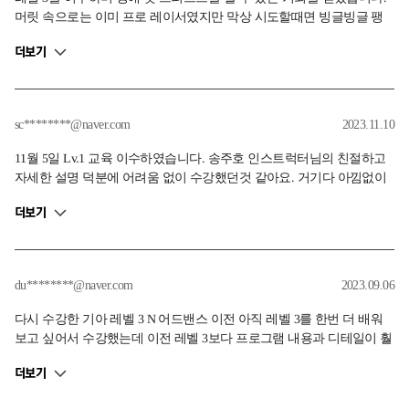
머릿 속으로는 이미 프로 레이서였지만 막상 시도할때면 빙글빙글 팽
이가 되었습니다. ㅎ 파워풀한 EV6 gt의 힘과 드라이빙 스킬은 아직 감
더보기
당하기는 무리이지만 한 번 더 레벨 3를 수강하며 제 것으로 만들고자
합니다. 프로그램 마무리 과정에서 EV6 gt와 아반떼 N 관련한 저의 질
문에 세세하게 설명해주시고 안전히 마칠 수 있도록 고생하신 전난희
인스트럭터님 감사합니다.
sc********@naver.com
2023.11.10
11월 5일 Lv.1 교육 이수하였습니다. 송주호 인스트럭터님의 친절하고
자세한 설명 덕분에 어려움 없이 수강했던것 같아요. 거기다 아낌없이
주시는 칭찬까지,, 두시간이 금방 지나갔습니다. 함께 수강받으신 분들
더보기
도 잘 따라와 주셔서 더욱 더 재밌는 시간이였어요.
du********@naver.com
2023.09.06
다시 수강한 기아 레벨 3 N 어드밴스 이전 아직 레벨 3를 한번 더 배워
보고 싶어서 수강했는데 이전 레벨 3보다 프로그램 내용과 디테일이 훨
씬 개선되어 놀랐습니다. 트레일 브레이킹을 무작정 배우는 것이 아닌,
더보기
했을 때와 안했을 때의 차이를 몸으로 느껴볼 수 있었고 고속 주회로 주
행도 그저 모드만 변경이 아닌 차간 거리를 길게하여 모드 별 최고 가속