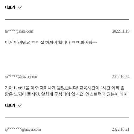
들었습니다.
더보기
fa****@nate.com
2022.11.19
이거 어려워요 ㅋㅋ 잘 하셔야 합니다 ㅋㅋ 화이팅~~
ra*****@naver.com
2022.10.24
기아 Level 1을 아주 재미나게 들었습니다! 교육시간이 2시간 이라 좀
짧은 느낌이 들지만, 알차게 구성되어 있네요. 인스트럭터 권봄이 레이
서님 덕분에 운전에 좀 더 자신감을 붙일 수 있었습니다! 다만 진행중에
더보기
무전이 조금씩 끊겨서 명확한 의사전달이 안 되었던 부분이 아쉽네요.
이건 전체 그룹이 그랬는지, 제가 탑승한 차량의 무전기 문제였는지 모
르지만... 그로 인해 전달주시는 내용 일부는 유추해야 하는 부분이 좀
있어서 불편함이 있었습니다.
ip*******@naver.com
2022.10.21