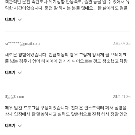
객관적인 운전 숙련도나 위기상황 반응속도, 습관 등을 알 수 있어서 유
익한 시간이었습니다. 운전 잘 하시는 분들 많네요... 한 살이라도 젊을
때 해보시는 걸 추천합니다. 생각보다 힘들어요. ㅠㅠ
더보기
sa******@gmail.com
2022.07.25
새로운 경험이었습니다. 긴급제동의 경우 그렇게 강하게 급 브레이크
를 밟는 경우가 없어 타이어에 연기가 피어오르는 것도 생소했고 차량
에 비상등이 켜지는 기능이 있다는 것도 몰랐네요. 일상에서 닥칠 상황
더보기
들을 미리 체험하고 연습해 보는 것으로 즐거운 경험이었습니다.
0@@0.com
2021.11.26
매우 알찬 프로그램 구성이었습니다. 전대은 인스트럭터 께서 설명을
상대 입장에서 잘 말씀하시고 실력도 맞춤형으로 진행 해서 정말 안전
하고 유익한 체험을 하였습니다. 특히 텍시 드라이브에서 보여준 퍼포
더보기
먼스는 너무 강렬해서 잊혀지지가 않네요. 기회가 되면 또 레벨 2를 이
수해서 한 걸음씩 완성도 높은 드라이빙을 만들 생각입니다. 교육 성적