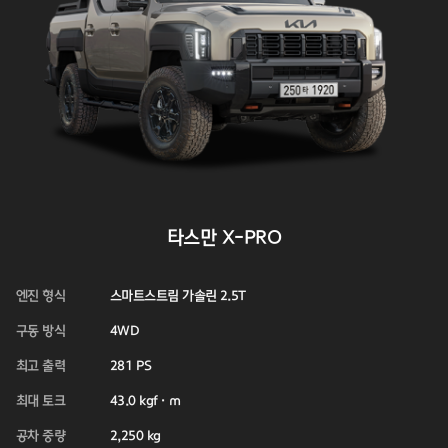
타스만 X-PRO
엔진 형식
스마트스트림 가솔린 2.5T
구동 방식
4WD
최고 출력
281 PS
최대 토크
43.0 kgf·m
공차 중량
2,250 kg