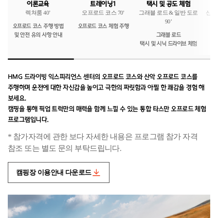
택시 및 공도 체험
트레이닝1
이론교육
그래블 로드 & 일반 도로
산악 
오프로드 코스 70’
렉쳐룸 40’
90’
오프로드 코스 주행 방법
오프로드 코스 체험 주행
및 안전 유의 사항 안내
그래블 로드
택시 및 시닉 드라이브 체험
HMG 드라이빙 익스피리언스 센터의 오프로드 코스와 산악 오프로드 코스를
주행하며 운전에 대한 자신감을 높이고 극한의 짜릿함과 아찔 한 쾌감을 경험 해
보세요.
캠핑을 통해 픽업 트럭만의 매력을 함께 느낄 수 있는 통합 타스만 오프로드 체험
프로그램입니다.
* 참가자격에 관한 보다 자세한 내용은 프로그램 참가 자격
참조 또는 별도 문의 부탁드립니다.
캠핑장 이용안내 다운로드