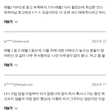
레벨2 아N으로 듣고 부족해서 기아 레벨2 다시 들었는데 최상헌 인스
트럭터님 최고에요ㅎㅎㅎ 조금이라도 더 오래 코스 태워주시려고 하시
고 같이 수업듣는분들 수준에 맞게 한명한명 봐주십니다 또 레벨3에서
더보기
참고해야할것들 브레이크를 통한 하중이동이나 핸들링 시선처리 등등
많이많이 경험 하도록 해주십니다 너어어무 좋았어요 경험에서 나오시
는 포스가 후덜덜 합니다ㅎㅎ 많은분들이 오가는곳이라 기억하기 어려
우실텐데 센터에서 마주 뵐때마다 반갑게 인사해주셔서 감사합니다 인
hs****@naver.com
2024.07.22
스트럭터님 덕분에 많이 배우고 경험해보고 갑니다 최고!
레벨 1 듣고 레벨 2 듣는데, 다들 차에 대한 이해도가 높으신 분들이 참
여하신 것 같아 너무 무서웠어요. 나만 아무생각 없이 왔나.. 하고 좀 떨
렸지만 참여해보니 너무 재밌었습니다. 코스를 암기하고 이해하기보단
더보기
브레이크를 밟고 떼고 엑셀을 밟기까지의 과정이 익숙하지 않다 보니..
게다가 상체에 힘이 없어 조금 많이 힘들었습니다. 다른 프로그램보다
서킷 주행을 연습을 많이 해야 할 것 같더라구요. 상체 힘 길러서.. 현대
2레벨도 수업 들어보고 싶어요. 여러번 들어야 겠다고 생각이 들었습니
ji*****@hotmail.com
2024.07.17
다.
LV1 수업 당일 아침부터 비가 엄청나게 많이 와서 혹시나 가는 동안 취
소되지 않을까 걱정 많이 했는데, 다행히 비가 그치지는 않았지만 수업
은 무리없이 잘 진행되었습니다. 처음에는 쉬웠는데 갈수록 긴장이 되
더보기
고 제 경우는 다른것보다 속도 유지가 제일 어려웠습니다. 진입속도에