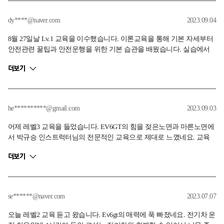
을 체험할 수 있었습니다. 서킷 주행 역시 모든 모드를 이용하여 부족함
없이 배워갔습니다. 같은 교육에 이렇게 더 만족하고 더 재밌을 수 있음
dy****@naver.com
2023.09.04
에 놀랐습니다. 앞으로도 기대됩니다.
8월 27일날 Lv.1 교육을 이수했습니다. 이론교육을 통해 기본 자세부터
안전관련 꿀팁과 안전운행을 위한 기본 습관을 배웠습니다. 실습에서
는 노면 상태에 따른 제동거리 비교와 타이어마모도에 따른 변화를 느
더보기
낄 수 있었고, 인스트럭터님이 제동위치에서 직접 보고 시선처리나 자
세 등 자세한 설명을 해주셔서 효과적으로 브레이킹을 배울 수 있었습
니다. 다목적 주행코스와 서킷에서는 EV6 GT line 모델의 주행성능과
안정성까지 몸소 경험하는 좋은 시간이었습니다. 김태희 인스트럭터님
he**********@gmail.com
2023.09.03
처음부터 마지막까지 열정넘치는 지도 감사합니다~
어제 레벨3 교육을 들었습니다. EV6GT의 힘을 젖은노면과 마른노면에
서 박규승 인스트럭터님의 전문적인 교육으로 제대로 느꼈네요. 교육
마무리에 N advance로 넘어가도 되는 실력이라고 해주셨지만 스스로 모
더보기
자람이 느껴져 레벨3를 재수강해야겠어요. 고속주회로와 서킷에 노면
상태가 좋지않은 곳이 있던데 서킷은 고속에 턴이 있는 부분이어서 보
수가 필요할 것 같아요..!
se******@naver.com
2023.07.07
오늘 레벨2 교육 듣고 왔습니다. Ev6gt의 매력에 푹 빠졌네요. 전기차 운