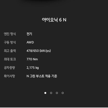
아이오닉 6 N
엔진 형식
엔
전기
구동 방식
구
AWD
최고 출력
최
478/650 (kW/ps)
최대 토크
최
770 Nm
공차중량
공
2,175 kg
특이사항
N 그린 부스트 적용 기준
특