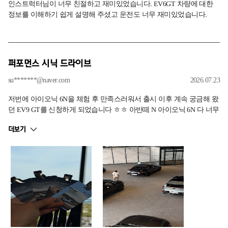
인스트럭터님이 너무 친절하고 재미있었습니다. EV6GT 차량에 대한
정보를 이해하기 쉽게 설명해 주셨고 운전도 너무 재미있었습니다.
퍼포먼스 시닉 드라이브
su*******@naver.com
2026.07.23
저번에 아이오닉 6N을 체험 후 만족스러워서 출시 이후 계속 궁금해 왔
던 EV9 GT를 신청하게 되었습니다 ㅎㅎ 아반떼 N 아이오닉 6N 다 너무
좋은 차지만 현실적으로 제가 운행 중인 차량은 쏘렌토인 점을 생각하
더보기
면 다음 구매도 SUV가 고려되어 꼭 체험해 보고 싶었어요 가장 큰 전기
차답게 공간도 매우 넓고 쾌적하며 GT답게 무거운 차도 답답하지 않은
출력을 느꼈고 아이 페달이 기존엔 너무 불편했지만 많은 개선을 거치
며 정말 편해진 것이 이번 시승의 가장 큰 충격이었던 것 같습니다 무료
로 시승 체험할 수 있게 해주셔서 감사합니다!