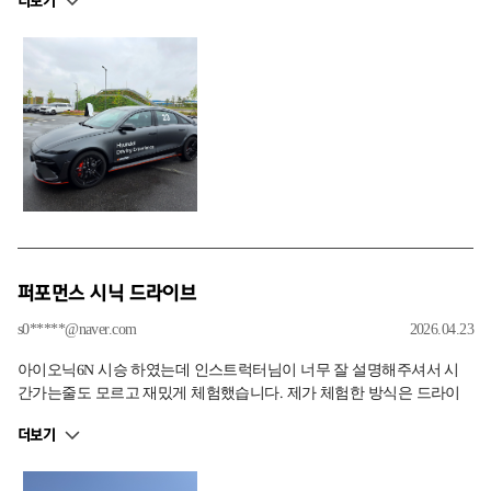
더보기
퍼포먼스 시닉 드라이브
s0*****@naver.com
2026.04.23
아이오닉6N 시승 하였는데 인스트럭터님이 너무 잘 설명해주셔서 시
간가는줄도 모르고 재밌게 체험했습니다. 제가 체험한 방식은 드라이
빙센터에서 인스트럭터님의 운전으로 출발하여 기능 설명 및 코스 설
더보기
명 해주시며 질문에 대한 답변을 해주셨고 목적지 도착 후 잠시 쉬는시
간 가진 뒤 시트포지션 잡아주신 뒤 운전 시작하였고 센터로 복귀하는
코스였습니다. 너무 재밌게 즐겼습니다~