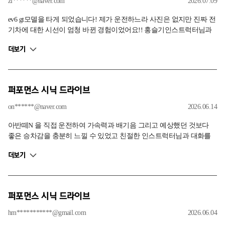
zl******@naver.com
2026.07.09
ev6 gt모델을 타게 되었습니다! 제가 운전하느라 사진은 없지만 진짜 전
기차에 대한 시선이 엄청 바뀐 경험이었어요!! 홍슬기인스트럭터님과
함께했는데 차에대한 설명도 너무 잘 해주시고 여기가 아니면 이런 경
더보기
험을 할 수 없겠구나 하는 생각을 정말 계속 하게끔 하는 그런 체험이었
어요 진짜 다음차는 ev6 gt 생각지도 못했는데 엄청나게 끌려요
퍼포먼스 시닉 드라이브
on******@naver.com
2026.06.14
아반떼N 을 직접 운전하여 가속력과 배기음 그리고 예상했던 것보다
좋은 승차감을 충분히 느낄 수 있었고 친절한 인스트럭터님과 대화를
통해 자동차관련지식에 대한 의견교환을 할 수 있어서 즐거웠습니다.
더보기
퍼포먼스 시닉 드라이브
hm***********@gmail.com
2026.06.04