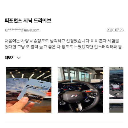
퍼포먼스 시닉 드라이브
su*******@naver.com
2026.07.23
처음에는 차량 시승정도로 생각하고 신청했습니다 ㅎㅎ 혼자 체험을
했다면 그냥 오 출력 높고 좋은 차 정도로 느꼈겠지만 인스터럭터와 동
승하여 다양한 기능과 사용법을 친절하게 설명 듣고 이야기 나눠보니
더보기
궁금했던 부분들에 갈증이 해소되고 같이 즐기며 체험하는 순간이 너
무 행복했습니다 이 정도 시승이라면 돈을 주고 라도 하고싶은 퍼포먼
스 시닉 드리이브였습니다. 좋은 경험 시켜주셔서 감사합니다 :)