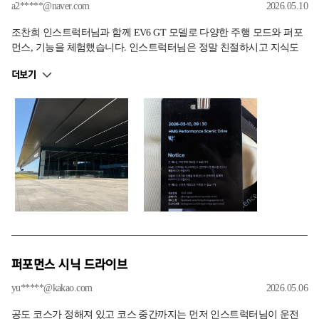
a2*****@naver.com
2026.05.10
조찬희 인스트럭터님과 함께 EV6 GT 모델로 다양한 주행 모드와 퍼포
먼스, 기능을 체험했습니다. 인스트럭터님은 정말 친절하시고 지식도
매우 풍부하셨습니다. 유튜브나 블로그에서는 절대 알 수 없는 세세한
더보기
부분까지 친절하고 자세하게 설명해 주셔서 시간이 정말 알차고 즐거
웠어요. 특히 이번이 제 첫 국산 전기차 체험이었는데, 그동안 가지고
있던 궁금증 해결과 편견을 깨뜨릴 수 있는 소중한 시간이었습니다. 비
슷한 가격대의 차량들을 놓고 고민이 많았는데, 오늘 체험을 통해 어느
정도 결정을 내릴 수 있게 된 것 같습니다. 감사말씀 드립니다
퍼포먼스 시닉 드라이브
yu*****@kakao.com
2026.05.06
공도 코스가 정해져 있고 코스 중간까지는 먼저 인스트럭터님이 운전