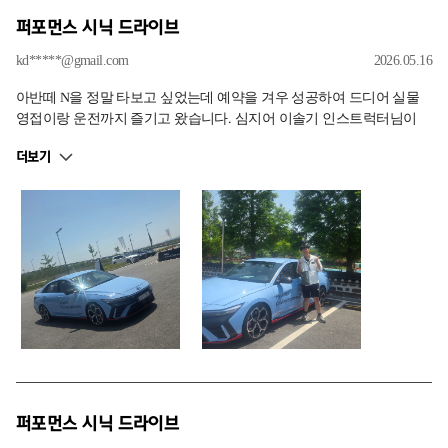
퍼포먼스 시닉 드라이브
kd*****@gmail.com
2026.05.16
아반떼 N을 정말 타보고 싶었는데 예약을 겨우 성공하여 드디어 실물
영접이랑 운전까지 즐기고 왔습니다. 심지어 이솔기 인스트럭터님이
저의 아반떼 N을 설명해주셔서 정말 귀에 쏙쏙 박히고 너무나도 영광
더보기
이였습니다 ㅎㅎ 같이 드라이브 하면서 아반떼 N에 대해서 알게된 정
보도 많고 운전도 정말 잘하시는데 너무 친절하셔서 너무 좋은 추억 가
지고 갑니다 !!
퍼포먼스 시닉 드라이브