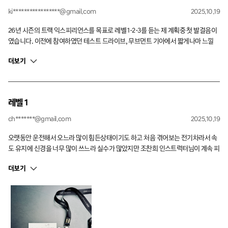
ki*****************@gmail.com
2025.10.19
26년 시즌의 트랙 익스피리언스를 목표로 레벨 1-2-3를 듣는 제 계획중 첫 발걸음이
였습니다. 이전에 참여하였던 테스트 드라이브, 무브먼트 기아에서 짧게나마 느낄
수 있던 슬라럼 및 긴급제동을 더욱 많이 시도해보며 저의 불완전한 운전 테크닉을
더보기
더욱 더 높일 수 있는 발판이 되었던거 같습니다. 담당 인스트럭터분의 세세한 코칭
덕분에 프로그램 이후 더 만족하였던거 같습니다.
레벨 1
ch*******@gmail.com
2025.10.19
오랫동안 운전해서 오느라 많이 힘든상태이기도 하고 처음 겪어보는 전기차라서 속
도 유지에 신경을 너무 많이 쓰느라 실수가 많았지만 조찬희 인스트럭터님이 계속 피
드백을 잘 해주셔서 시간이 어떻게 갔는지 모를정도로 즐겁고 유익하게 프로그램을
더보기
잘 마쳤습니다. 계속해서 하고싶을 정도로 마지막이 너무 아쉬웠습니다.