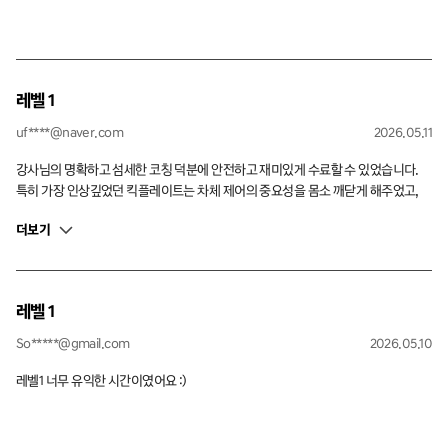
레벨 1
uf****@naver.com
2026.05.11
강사님의 명확하고 섬세한 코칭 덕분에 안전하고 재미있게 수료할 수 있었습니다.
특히 가장 인상깊었던 킥플레이트는 차체 제어의 중요성을 몸소 깨닫게 해주었고,
일상에서 경험하기 힘든 풀 브레이킹과 돌발 상황 대처법을 배우며 운전에 자신감을
더보기
얻을 수 있었습니다. 드라이빙 스킬 향상에 큰 도움이 되는 유익한 시간이었고, 조만
간 LEVEL2에도 도전할 생각입니다. 전체적으로 너무나 만족스러웠습니다. 그리고
아반떼 N의 매력도 함께 느낄 수 있어서 좋았습니다. 감사합니다.
레벨 1
So*****@gmail.com
2026.05.10
레벨1 너무 유익한 시간이였어요 :)