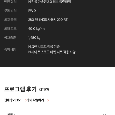
엔진 형식
N 전용 가솔린 2.0 터보 플랫파워
구동 방식
FWD
최고 출력
280 PS (NGS 사용시 290 PS)
최대 토크
40.0 kgf·m
공차중량
1,480 kg
N 그린 시프트 적용 기준
특이사항
N 라이트 스포츠 버켓 시트 적용 사양
후기
프로그램 후기
(
211
건)
전체 후기 보기
후기 작성하기
레벨 1