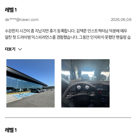
레벨 1
de****@naver.com
2026.06.08
수강한지 시간이 좀 지났지만 휴기 등록합니다. 김택준 인스트럭터님 덕분에 매우
알찬 첫 드라이빙 익스피리언스를 경험했습니다. 그동안 인지하지 못했던 핸들링 습
관에 대해서도 브레이크 포인트애 대해서도 비록 레벨1이지만 포인트를 찝어주시고
더보기
개선방향을 위해 상세히 설명해주시고 개선을 도와주셔서 매우 즐거운시간을 보냈
습니다. 짧지 않았지만 그 시간이 너무 짧게 느껴져 너무 아쉬웠던 하루였습니다. 다
시 한번 김택준 인스트럭터님께 감사드리며 덕분에 레벨2, 레벨3까지 단시간에 수강
신청하는 계기가 되었습니다.
레벨 1