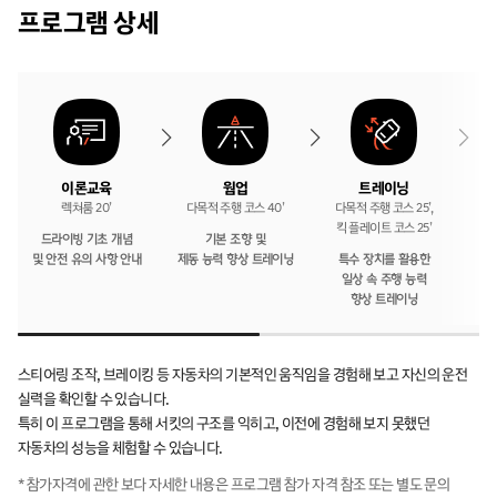
상세
프로그램 상세
이론교육
트레이닝
웜업
다목적 주행 코스 40’
다목적 주행 코스 25’,
마
렉쳐룸 20’
킥 플레이트 코스 25’
드라이빙 기초 개념
기본 조향 및
제동 능력 향상 트레이닝
및 안전 유의 사항 안내
특수 장치를 활용한
일상 속 주행 능력
향상 트레이닝
스티어링 조작, 브레이킹 등 자동차의 기본적인 움직임을 경험해 보고 자신의 운전
실력을 확인할 수 있습니다.
특히 이 프로그램을 통해 서킷의 구조를 익히고, 이전에 경험해 보지 못했던
자동차의 성능을 체험할 수 있습니다.
* 참가자격에 관한 보다 자세한 내용은 프로그램 참가 자격 참조 또는 별도 문의