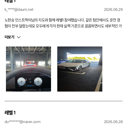
레벨 1
k_****@daum.net
2026.06.29
노현승 인스트럭터님의 지도와 함께 레벨1 참여했습니다. 같은 팀안에서도 운전 경
험이 전부 달랐는데요 모두에게 각자 현재 실력 기준으로 꼼꼼하면서도 세부적인 가
이드를 주셔서 놀랐습니다. 운전이 일인 저에게는 평소 도로에선 절대 해보지 못했
더보기
던 새로운 경험을 해본것 뿐만 아니라 디테일한 운전 가이드는 이렇게 줘야 하는구나
라는 자극도 받게되어 너무너무 좋았습니다. 차량배치 순서는 맨 마지막 4번타자였
는데 마른노면서킷에서 뒤에서 즐겁게 탈수있는 기회까지 너무너무 감사합니다. 담
엔 '승객여러분의 안전을 위해' 가 아니라 더 즐겨볼게요!!
레벨 1
du*******@naver.com
2026.06.28