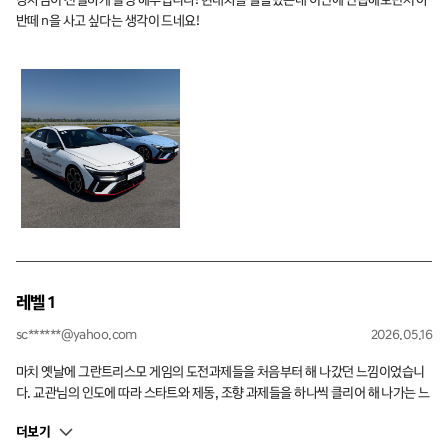
반떼 n을 사고 싶다는 생각이 드네요!
레벨 1
sc******@yahoo.com
2026.05.16
마치 옛날에 그란트리스모 게임의 도전과제들을 처음부터 해 나갔던 느낌이었습니
다. 교관님의 인도에 따라 스타트와 제동, 조향 과제들을 하나씩 클리어 해 나가는 느
낌이 들어서 재미있었습니다. 전 아반테N을 처음으로 운전해 봤는데 전륜구동이라
더보기
는 것만 빼면 정말 엄청난 기본기와 가격 대비 성능을 보여주어서 놀랐습니다. 단 하