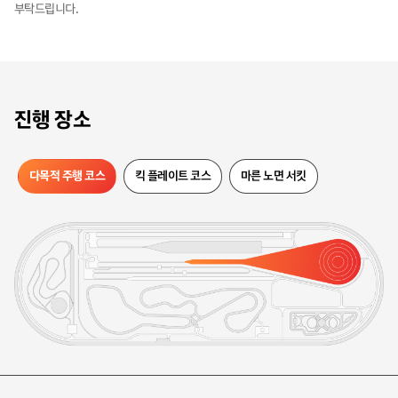
부탁드립니다.
장소
진행 장소
다목적 주행 코스
킥 플레이트 코스
마른 노면 서킷