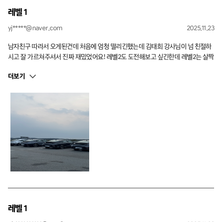
레벨 1
yj*****@naver.com
2025.11.23
남자친구 따라서 오게된건데 처음에 엄청 떨리긴했는데 김태희 강사님이 넘 친절하
시고 잘 가르쳐주셔서 진짜 재밌었어요! 레벨2도 도전해보고 싶긴한데 레벨2는 살짝
불합격할것같은 느낌이^^…쥬르륵 그래도 다음에 다른프로그램도 많아서 또 오고
더보기
싶어용! 제 인생 첫 서킷 넘넘 재미있었어용
레벨 1