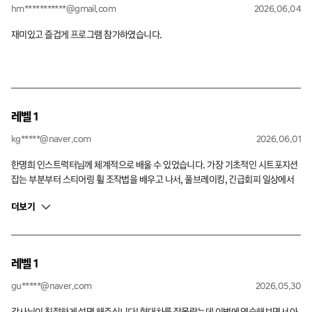
hm***********@gmail.com
2026.06.04
재미있고 즐겁게 프로그램 참가하였습니다.
레벨 1
kg*****@naver.com
2026.06.01
한명희 인스트럭터님께 체계적으로 배울 수 있었습니다. 가장 기초적인 시트포지션
잡는 부분부터 스티어링 휠 조작법을 배우고 나서, 풀브레이킹, 긴급회피 일상에서
할 수 없는 주행인 슬라럼을 통해 차량 거동한계를 느껴보고 부드러운 코너링이 필요
더보기
한 것을 체감할수 있었습니다. 특히 오버스티어를 카운터치는 모듈에서의 주행은 매
우 유익하면서 사고가 아니라면 평소에 느낄수 없는 감각이라 생소하면서도 한번 느
껴봐서 다행이었습니다. 서킷주행 또한 커리큘럼에 들어있어 관심을 가지게 되었습
니다. 매우매우 유익.. 감사합니다.
레벨 1
gu*****@naver.com
2026.05.30
강사님이 친절하게 설명 해주십니다! 현대차를 잘몰랐는데 이번에 연습해보면서 아