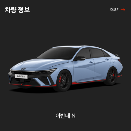
차량
차량 정보
더보기
아반떼 N