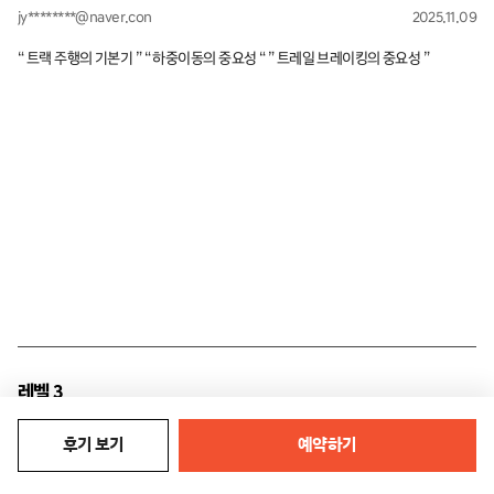
jy********@naver.con
2025.11.09
“ 트랙 주행의 기본기 ” “ 하중이동의 중요성 “ ” 트레일 브레이킹의 중요성 ”
레벨 3
yo*@linuchan.moe
2025.11.02
후기 보기
예약하기
레벨3부터는 확실히 난이도나 구성 의도가 달라지는걸 느꼈습니다. 개인적으로 레
벨2까지는 평소에는 경험하지 못하는 것 들을 체험 할 수 있는 프로그램이라면, 레벨