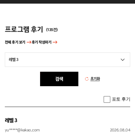
후기
프로그램 후기
(
135
건)
전체 후기 보기
후기 작성하기
레벨 3
검색
초기화
포토 후기
레벨 3
yu*****@kakao.com
2026.08.04