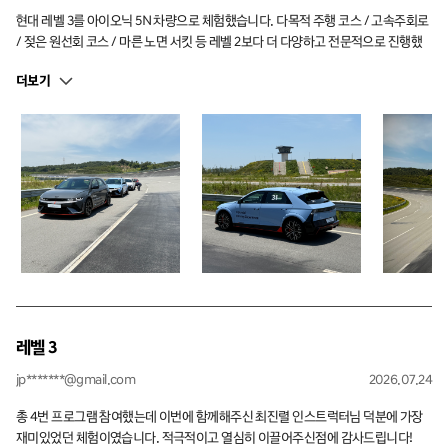
현대 레벨 3를 아이오닉 5N 차량으로 체험했습니다. 다목적 주행 코스 / 고속주회로
/ 젖은 원선회 코스 / 마른 노면 서킷 등 레벨 2보다 더 다양하고 전문적으로 진행했
고 아이오닉 5N의 한계가 어디까지인지 직접 체험해볼 수 있는 기회가 돼서 너무 재
더보기
미있고 좋았습니다. 특히 최혁우 인스트럭터님이 잘 알려주시고 팀원 분들도 사고
없이 잘 따라와주셔서 재미있게 체험이 가능했습니다!
레벨 3
jp*******@gmail.com
2026.07.24
총 4번 프로그램 참여했는데 이번에 함께해주신 최진렬 인스트럭터님 덕분에 가장
재미있었던 체험이였습니다. 적극적이고 열심히 이끌어주신점에 감사드립니다!