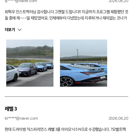
sj*****@naver.com
2026.06.20
최혁우 인스트럭터님 감사합니다 그랜절 드립니다!! 지금까지 프로그램 체험했던 것
들 중에 제~~~일 재밌었어요. 인제때부터 다녔었는데 지루하거나 재미없는 코너가
한 개도 없는건 이번이 처음인 것 같아요. 시트포지션 체크때부터 친절히 잘 봐주셨
더보기
고, 피드백도 정확깔끔 군더더기 없고, 특히 칭찬을 많이 해주셔서 자신감을 가지고
운전할 수 있었어요!! 칭찬요정 인스트럭터님 감사합니다!!! 서킷 주행 시 필라테스
강사님마냥 정확하게 간결하게 설명해주셔서 진짜 많은 도움 됐어요 지금껏 들어본
설명 중에 1등이세요!!! -부산에서 혼자왔던 사람-
레벨 3
kt*****@naver.com
2026.06.20
현대 드라이빙 익스피리언스 레벨 3를 아이오닉 5 N으로 수강했습니다. ?오벌트랙