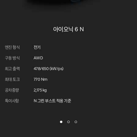
아이오닉 6 N
엔진 형식
엔
전기
구동 방식
구
AWD
최고 출력
최
478/650 (kW/ps)
최대 토크
최
770 Nm
공차중량
공
2,175 kg
특이사항
특
N 그린 부스트 적용 기준