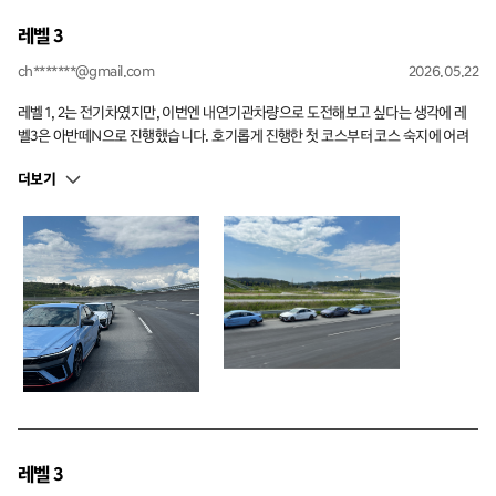
레벨 3
ch*******@gmail.com
2026.05.22
레벨 1, 2는 전기차였지만, 이번엔 내연기관차량으로 도전해보고 싶다는 생각에 레
벨3은 아반떼N으로 진행했습니다. 호기롭게 진행한 첫 코스부터 코스 숙지에 어려
움을 겪으며 코스를 이탈했지만 전난희 인스트럭터님께 일타강의를 받으며 이후 수
더보기
월하게 진행했습니다. 써킷에 올라가서 고속-풀 브레이킹-트레일브레이킹의 한계
점을 찾을수가 없어 머리가 많이 복잡했는데, 인스트럭터님 택시 한바퀴타고나니 정
리가 많이 되었습니다. 중간중간 해주신 말씀대로 연습으로 실력을 늘리려합니다.
자세하게 코칭해주셔서 너무 감사하고 곧 다시 들으러 오겠습니다.
레벨 3