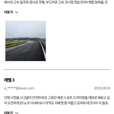
에서의 고속 질주와 경사로 주행, 부드러운 고속 코너링 연습과 6N 복합 장애물, 트
랙 라인 연습까지 일상에서 경험할 수 없는 구성으로 되었었습니다. 특히 젖은 노면
더보기
에서 오버·언더스티어를 제어하며 배운 드리프트 연습이 가장 기억에 많이 남습니
다. ?다회 경험자가 많아 페이스를 따라가기 벅찬 순간도 있었지만, 그만큼 트랙 주
행이 긴장되어 시간 가는 줄 몰랐습니다. 기회가 된다면 다른 차종으로 다시 도전하
고 싶습니다!
레벨 3
e_******@naver.com
2026.06.19
인제 서킷을 사고없이 안전하게 또 그동안 배운 스포츠 드라이빙을 제대로 해보고 싶
어 도전하게 된 Lv.3! 다녀와보니 아직도 저에겐 좀 어렵고 공부와 테크닉이 더 필요
할 것 같습니다. 저를 지도해주신 권봄이 인스트럭터의 수업이 너무 인상 깊었고 서
더보기
킷 택시는 아직도 기억에 생생합니다 !! 반복 도전해서 나아진 모습으로 다시 뵐 수