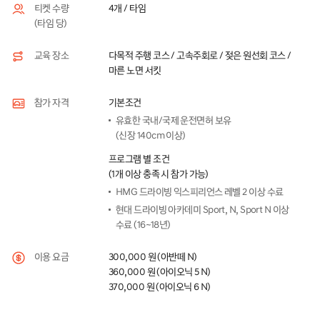
4개 / 타임
티켓 수량
(타임 당)
다목적 주행 코스 / 고속주회로 / 젖은 원선회 코스 /
교육 장소
마른 노면 서킷
기본조건
참가 자격
유효한 국내/국제 운전면허 보유
(신장 140cm 이상)
프로그램 별 조건
(1개 이상 충족 시 참가 가능)
HMG 드라이빙 익스피리언스 레벨 2 이상 수료
현대 드라이빙 아카데미 Sport, N, Sport N 이상
수료 (16~18년)
300,000 원 (아반떼 N)
이용 요금
360,000 원 (아이오닉 5 N)
370,000 원 (아이오닉 6 N)