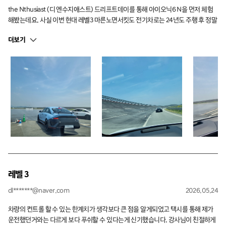
the Nthusiast (디 엔수지애스트) 드리프트데이를 통해 아이오닉6 N을 먼저 체험
해봤는데요. 사실 이번 현대 레벨3 마른노면서킷도 전기차로는 24년도 주행 후 정말
오랜만에 주행했는데 적응하는 시간이 많이 걸려서 많은 아쉬움이 남는 것 같습니
더보기
다. 반복 참가를 통해서 스킬을 더 올리도록 하겠습니다. 이번 정병민 인스트럭터님
은 참가자 한분 한분 디테일하게 체크하여 지도 하는 모습이 인상적이었습니다. 올
해도 예약만 된다면 많이 참가해서 많이 배우도록 하겠습니다. 감사합니다.
레벨 3
dl*******@naver.com
2026.05.24
차량의 컨트롤 할 수 있는 한계치가 생각보다 큰 점을 알게되었고 택시를 통해 제가
운전했던거와는 다르게 보다 푸쉬할 수 있다는게 신기했습니다. 강사님이 친절하게