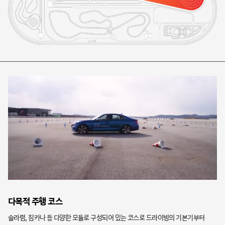
다목적 주행 코스
마
슬라럼, 짐카나 등 다양한 모듈로 구성되어 있는 코스로 드라이빙의 기본기부터
3