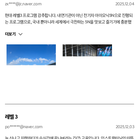
zx****@jr.naver.com
2025.12.04
현대 레벨3 프로그램 강추합니다. 내연기관이 아닌 전기차 아이오닉5N으로 진행되
는 프로그램으로, 국내 뿐아니라 세계에서 극찬하는 5N을 맛보고 즐기기에 충분했
습니다. N페달을 이용한 코너 진입 및 탈출 연습부터, N드맆옵티마이저 사용한 오
더보기
버스티어 연습, N-eshift사용한 하이스피드 주행, 서킷 체험까지! 5N의 매력을 제대
로 느꼈습니다. 유일한 단점이라면 제가 프로그램 수료 후 5N 구매를 참지 못했다는
점 정도 겠네요.끝으로, 5N서킷택시를 통해 이 차가 얼마나 매력적인지 알려주신 구
본웅 인스트럭터님께 감사말씀드립니다.
레벨 3
po******@naver.com
2025.12.03
늘 신나고 자책하다가 순식간에 끝나버리는 긴(?) 교육입니다. 인스트럭터님의 따뜻