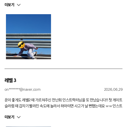
더보기
섬세한 드라이빙을 할 수 있게 된 경험이었습니다. 감사합니다!
레벨 3
on*******@naver.com
2026.06.29
운이 좋게도 레벨2 때 가르쳐주신 전난희 인스트럭터님을 또 만났습니다!! 첫 게이트
슬라럼 때 갑자기 빨라진 속도에 놀라서 하마터면 사고가 날 뻔했는데요 ㅠㅠ 인스트
럭터님께서 잘 이끌어 주시고, 지난번부터 강조하신 섬세한 조작과 드라이빙을 계속
더보기
되뇌인덕에 트랙 주행까지 무사히 마무리 할 수 있었습니다. 특히 마지막 서킷 주행
에서 리드 주행만 따르지 말고 본인의 레이싱라인을 그리라는 말씀덕에 A'pex를 하